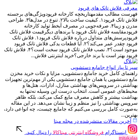
معرفی فلاش تانک های فرپود
فهرست مطالب مقدمهتاریخچه کارخانه فرپودویژگی‌های برجسته
فلاش تانک فرپود۱. کیفیت ساخت بالا۲. تنوع در مدل‌ها۳. طراحی
مدرن و زیبا۴. صرفه‌جویی در مصرف آبخط تولید کارخانه
فرپودمقایسه فلاش تانک فرپود با برندهای دیگرقیمت فلاش تانک
فرپودپرسش‌های متداول درباره فلاش تانک فرپود۱. فلاش تانک
فرپود چقدر عمر می‌کند؟۲. آیا قطعات یدکی فلاش تانک فرپود
موجود است؟۳. نصب فلاش تانک فرپود سخت است؟۴. فلاش تانک
فرپود بهتر است یا برند خارجی؟خرید اینترنتی فلاش...
سیر تا پیاز انواع جامایع دستشویی
راهنمای کامل خرید جامایع دستشویی، مزایا و نکات خرید مخزن
مایع دستشویی یا همان جامایع دستشویی یکی از مهم‌ترین تجهیزات
بهداشتی در سرویس‌های بهداشتی منازل، ادارات، هتل‌ها و
محیط‌های عمومی است. انتخاب درست این وسیله نه‌تنها به
بهداشت بیشتر و کاهش مصرف مایع کمک می‌کند، بلکه ظاهر
سرویس بهداشتی را نیز منظم و زیبا نشان می‌دهد. در این مقاله
به‌صورت کامل بررسی می‌کنیم که جامایع چیست، چه انواعی دارد،
بهترین...
آخرین مقالات منتشرشده در مجله میتا
اینستاگرام
فروشگاه اینترنتی میتاکالا
را دنبال کنید.
mitakalaa