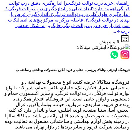
راهنمای خرید درب توالت فرنگیچرا اندازه‌گیری دقیق درب توالت
فرنگی اهمیت دارد؟ابعاد اصلی در اندازه‌گیری درب توالت فرنگی۱.
اندازه‌گیری طول کلی درب توالت فرنگی۲. اندازه‌گیری عرض یا
پهنای در توالت فرنگی۳. فاصله مرکز به مرکز پیچ‌های اتصالنکات
مهم قبل از خرید درب توالت فرنگی جایگزین🔹 شکل هندسی
درب🔹...
6 ماه پیش
فروشگاه اینترنتی میتاکالا، بررسی، انتخاب و خرید آنلاین محصولات بهداشتی و ساختمانی
فروشگاه میتاکالا عرضه کننده انواع محصولات بهداشتی و
ساختمانی اعم از فلاش تانک، جامایع، باکس حمام، شیرآلات، انواع
لوازم توالت فرنگی، درب توالت فرنگی، و سایر اکسسوری حمام و
دستشویی و لوازم جانبی است. این فروشگاه افتخار همکاری با
برندهای فرپود، سارودی، مروارید، حباب، ویلما، پاکریز، غزال،
آبدیس، آسا، ستیا صنعت،الوند، اطلس، صبا و پاندا را دارد که کلیه
محصولات به صورت تک و عمده قابل ارائه می باشد. میتاکالا سالها
در زمینه پخش لوازم بهداشتی و ساختمانی مشغول به فعالیت بوده
و نماینده شرکت فرپود و سایر برندها در بازار تهران می باشد.