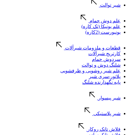
شیر توالت
علم دوش حمام
علم یونیکا (تک کاره)
یونیورست (2کاره)
قطعات و ملزومات شیرآلات
کارتریج شیرآلات
سردوش حمام
شلنگ دوش و توالت
علم شیر روشویی و ظرفشویی
پلاتور-سری شیر
پایه نگهدارنده شلنگ
شیر پیسوار
شیر پلاستیکی
فلاش تانک روکار
فلاش تانک ساده