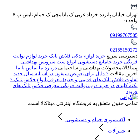
تهران خیابان پانزده خرداد غربی ک بادامچی ک حمام تابش پ 8
واحد 6
09199767585
02155150272
دسترسی سریع
خرید لوازم یدکی فلاش تانک
خرید لوازم توالت
فرنگی
خرید جامایع دستشویی
انواع ست سرویس بهداشتی
میتاکالا-محصولات بهداشتی و ساختمانی
درباره ما
تماس با ما
آخرین مقالات
7 دلیل برای تعویض سیفون در آستانه سال جدید
تفاوت فلاش تانک های قدیمی و جدید| معرفی انواع فلاش تانک
7
نکته کلیدی در خرید درب توالت فرنگی
معرفی فلاش تانک های
فرپود
تمامی حقوق متعلق به فروشگاه اینترنتی میتاکالا است.
اکسسوری حمام و دستشویی
شیرآلات