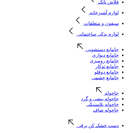
فلاش تانک
لوازم آشپزخانه
سیفون و متعلقات
لوازم یدکی ساختمانی
جامایع دستشویی
جامایع دیواری
جامایع رومیزی
جامایع توکار
جامایع دوقلو
جامایع چشمی
جاحوله
جاحوله بیضی و گرد
جاحوله پلاستیکی
جاحوله صاف
دست خشک کن برقی