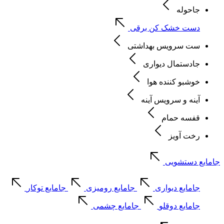
جاحوله
دست خشک کن برقی
ست سرویس بهداشتی
جادستمال دیواری
خوشبو کننده هوا
آینه و سرویس آینه
قفسه حمام
رخت آویز
جامایع دستشویی
جامایع دیواری
جامایع رومیزی
جامایع توکار
جامایع دوقلو
جامایع چشمی