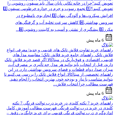
تعویض کنید”چرا در خانه تکانی پایان سال باید سیفون روشویی را
تعویض کنیم؟1️⃣ تجمع رسوب و جرم در جداره خرطومی سیفون2️⃣
افزایش میکروب‌ها و آلودگی پنهان3️⃣ ایجاد بوی نامطبوع در
سرویس بهداشتی4️⃣ کاهش سرعت تخلیه آب و گرفتگی‌های
مکرر5️⃣ پیشگیری از نشتی و آسیب به کابینت روشویی6️⃣...
6 ماه پیش
راهنمای خرید
تفاوت فلاش تانک های قدیمی و جدید| معرفی انواع
فلاش تانک
راهنمای جامع خرید فلاش تانک؛ مقایسه مدل‌های
قدیمی، اقتصادی و فوق‌باریک در میتاکالا اگر قصد خرید فلاش تانک
دارید، قبل از انتخاب باید بدانید هر مدل چه تأثیری بر مصرف آب،
میزان صدا، دوام قطعات و فضای سرویس بهداشتی دارد. در این
راهنمای تخصصی از میتاکالا، انواع فلاش تانک را بررسی می‌کنیم تا
بتوانید متناسب با نیاز و بودجه خود، بهترین انتخاب را انجام دهید.
فهرست مطالب چرا انتخاب فلاش...
6 ماه پیش
راهنمای خرید
7 نکته کلیدی در خرید درب توالت فرنگی
7 نکته
کلیدی در خرید درب توالت فرنگی فهرست مطالب آموزش کامل
اندازه‌گیری درب توالت فرنگی قدیمی برای خرید جایگزین دقیق –