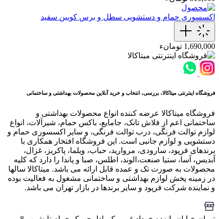
اکسسوری حمام و دستشویی
سطل و برس کویین سفید
1,690,000 تومانء
فروشگاه اینترنتی میتاکالا، بررسی، انتخاب و خرید آنلاین محصولات بهداشتی و ساختمانی
فروشگاه میتاکالا عرضه کننده انواع محصولات بهداشتی و
ساختمانی اعم از فلاش تانک، جامایع، باکس حمام، شیرآلات، انواع
لوازم توالت فرنگی، درب توالت فرنگی، و سایر اکسسوری حمام و
دستشویی و لوازم جانبی است. این فروشگاه افتخار همکاری با
برندهای فرپود، سارودی، مروارید، حباب، ویلما، پاکریز، غزال،
آبدیس، آسا، ستیا صنعت،الوند، اطلس، صبا و پاندا را دارد که کلیه
محصولات به صورت تک و عمده قابل ارائه می باشد. میتاکالا سالها
در زمینه پخش لوازم بهداشتی و ساختمانی مشغول به فعالیت بوده
و نماینده شرکت فرپود و سایر برندها در بازار تهران می باشد.
تهران خیابان پانزده خرداد غربی ک بادامچی ک حمام تابش پ 8