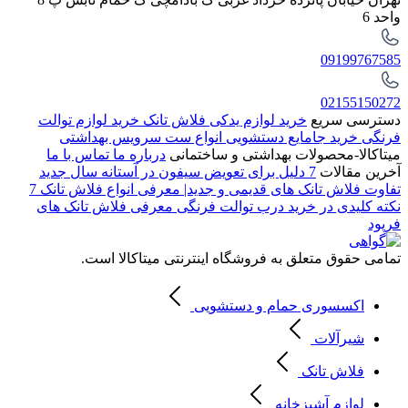
واحد 6
09199767585
02155150272
دسترسی سریع
خرید لوازم یدکی فلاش تانک
خرید لوازم توالت
فرنگی
خرید جامایع دستشویی
انواع ست سرویس بهداشتی
میتاکالا-محصولات بهداشتی و ساختمانی
درباره ما
تماس با ما
آخرین مقالات
7 دلیل برای تعویض سیفون در آستانه سال جدید
تفاوت فلاش تانک های قدیمی و جدید| معرفی انواع فلاش تانک
7
نکته کلیدی در خرید درب توالت فرنگی
معرفی فلاش تانک های
فرپود
تمامی حقوق متعلق به فروشگاه اینترنتی میتاکالا است.
اکسسوری حمام و دستشویی
شیرآلات
فلاش تانک
لوازم آشپزخانه