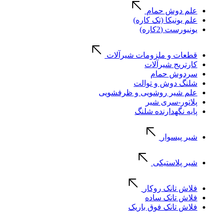
علم دوش حمام
علم یونیکا (تک کاره)
یونیورست (2کاره)
قطعات و ملزومات شیرآلات
کارتریج شیرآلات
سردوش حمام
شلنگ دوش و توالت
علم شیر روشویی و ظرفشویی
پلاتور-سری شیر
پایه نگهدارنده شلنگ
شیر پیسوار
شیر پلاستیکی
فلاش تانک روکار
فلاش تانک ساده
فلاش تانک فوق باریک