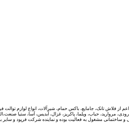
اعم از فلاش تانک، جامایع، باکس حمام، شیرآلات، انواع لوازم توال
ودی، مروارید، حباب، ویلما، پاکریز، غزال، آبدیس، آسا، ستیا صنعت،ال
ی و ساختمانی مشغول به فعالیت بوده و نماینده شرکت فرپود و سایر برن