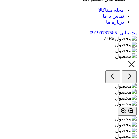
مجله میتاکالا
تماس با ما
درباره ما
پشتیبانی: 09199767585
2.9
%