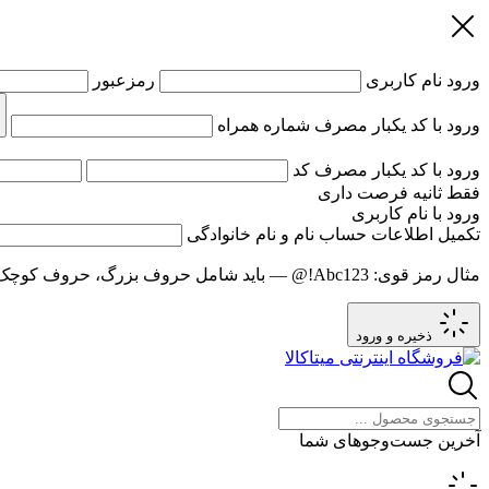
ورود
نام کاربری
رمزعبور
ورود با کد یکبار مصرف
شماره همراه
ورود با کد یکبار مصرف
کد
فقط
ثانیه فرصت داری
ورود با نام کاربری
تکمیل اطلاعات حساب
نام و نام خانوادگی
مثال رمز قوی:
Abc123!@
— باید شامل حروف بزرگ، حروف کوچک و عدد باشد و حد
ذخیره و ورود
آخرین جست‌وجوهای شما