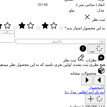
32×44
ابعاد ( سانتی متر ):
مدل:
نیلو
ثبت نظر
به این محصول امتیاز بدید*
ثبت
نظرات
ثبت نظر
هیچ نظری ثبت نشده. اولین نفری باشید که به این محصول نظر میدهید
محصولات مشابه
آینه تک
آینه اطلس مدل دنا
٪4.6
1,200,000 تومانء