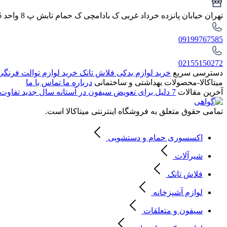
تهران خیابان پانزده خرداد غربی ک بادامچی ک حمام تابش پ 8 واحد 6
09199767585
02155150272
دسترسی سریع
خرید لوازم یدکی فلاش تانک
خرید لوازم توالت فرنگ
میتاکالا-محصولات بهداشتی و ساختمانی
درباره ما
تماس با ما
آخرین مقالات
7 دلیل برای تعویض سیفون در آستانه سال جدید
تفاوت 
تمامی حقوق متعلق به فروشگاه اینترنتی میتاکالا است.
اکسسوری حمام و دستشویی
شیرآلات
فلاش تانک
لوازم آشپزخانه
سیفون و متعلقات