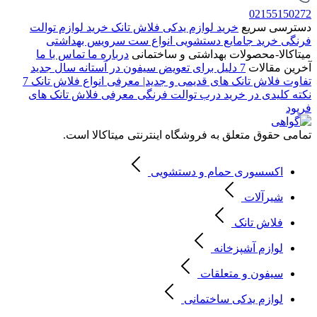
02155150272
دسترسی سریع
خرید لوازم یدکی فلاش تانک
خرید لوازم توالت
فرنگی
خرید جامایع دستشویی
انواع ست سرویس بهداشتی
میتاکالا-محصولات بهداشتی و ساختمانی
درباره ما
تماس با ما
آخرین مقالات
7 دلیل برای تعویض سیفون در آستانه سال جدید
تفاوت فلاش تانک های قدیمی و جدید| معرفی انواع فلاش تانک
7
نکته کلیدی در خرید درب توالت فرنگی
معرفی فلاش تانک های
فرپود
تمامی حقوق متعلق به فروشگاه اینترنتی میتاکالا است.
اکسسوری حمام و دستشویی
شیرآلات
فلاش تانک
لوازم آشپزخانه
سیفون و متعلقات
لوازم یدکی ساختمانی