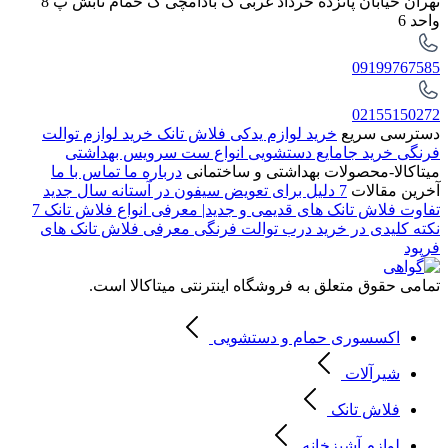
تهران خیابان پانزده خرداد غربی ک بادامچی ک حمام تابش پ 8
واحد 6
09199767585
02155150272
دسترسی سریع
خرید لوازم یدکی فلاش تانک
خرید لوازم توالت
فرنگی
خرید جامایع دستشویی
انواع ست سرویس بهداشتی
میتاکالا-محصولات بهداشتی و ساختمانی
درباره ما
تماس با ما
آخرین مقالات
7 دلیل برای تعویض سیفون در آستانه سال جدید
تفاوت فلاش تانک های قدیمی و جدید| معرفی انواع فلاش تانک
7
نکته کلیدی در خرید درب توالت فرنگی
معرفی فلاش تانک های
فرپود
تمامی حقوق متعلق به فروشگاه اینترنتی میتاکالا است.
اکسسوری حمام و دستشویی
شیرآلات
فلاش تانک
لوازم آشپزخانه