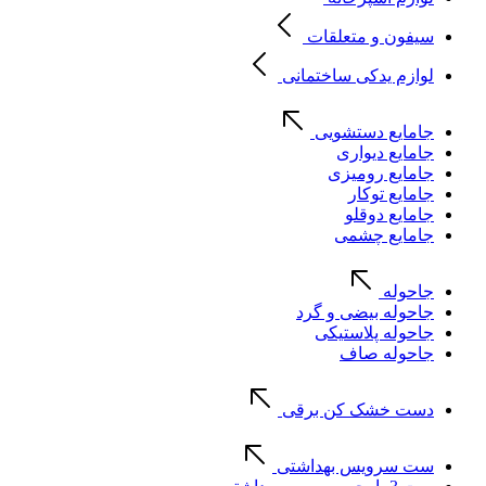
سیفون و متعلقات
لوازم یدکی ساختمانی
جامایع دستشویی
جامایع دیواری
جامایع رومیزی
جامایع توکار
جامایع دوقلو
جامایع چشمی
جاحوله
جاحوله بیضی و گرد
جاحوله پلاستیکی
جاحوله صاف
دست خشک کن برقی
ست سرویس بهداشتی