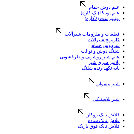
علم دوش حمام
علم یونیکا (تک کاره)
یونیورست (2کاره)
قطعات و ملزومات شیرآلات
کارتریج شیرآلات
سردوش حمام
شلنگ دوش و توالت
علم شیر روشویی و ظرفشویی
پلاتور-سری شیر
پایه نگهدارنده شلنگ
شیر پیسوار
شیر پلاستیکی
فلاش تانک روکار
فلاش تانک ساده
فلاش تانک فوق باریک