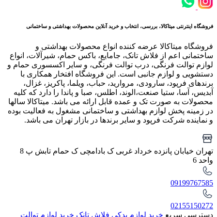
فروشگاه اینترنتی میتاکالا، بررسی، انتخاب و خرید آنلاین محصولات بهداشتی و ساختمانی
فروشگاه میتاکالا عرضه کننده انواع محصولات بهداشتی و
ساختمانی اعم از فلاش تانک، جامایع، باکس حمام، شیرآلات، انواع
لوازم توالت فرنگی، درب توالت فرنگی، و سایر اکسسوری حمام و
دستشویی و لوازم جانبی است. این فروشگاه افتخار همکاری با
برندهای فرپود، سارودی، مروارید، حباب، ویلما، پاکریز، غزال،
آبدیس، آسا، ستیا صنعت،الوند، اطلس، صبا و پاندا را دارد که کلیه
محصولات به صورت تک و عمده قابل ارائه می باشد. میتاکالا سالها
در زمینه پخش لوازم بهداشتی و ساختمانی مشغول به فعالیت بوده
و نماینده شرکت فرپود و سایر برندها در بازار تهران می باشد.
تهران خیابان پانزده خرداد غربی ک بادامچی ک حمام تابش پ 8
واحد 6
09199767585
02155150272
دسترسی سریع
خرید لوازم یدکی فلاش تانک
خرید لوازم توالت