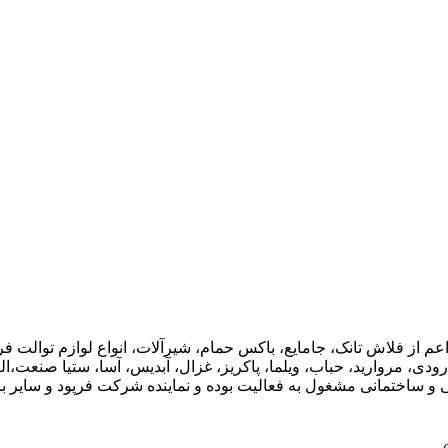
اعم از فلاش تانک، جامایع، باکس حمام، شیرآلات، انواع لوازم توال
ودی، مروارید، حباب، ویلما، پاکریز، غزال، آبدیس، آسا، ستیا صنعت،ال
ی و ساختمانی مشغول به فعالیت بوده و نماینده شرکت فرپود و سایر برن