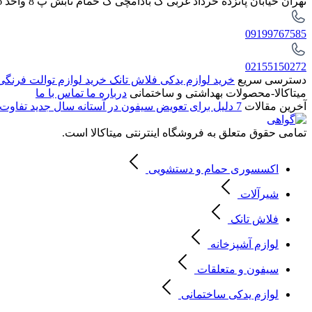
تهران خیابان پانزده خرداد غربی ک بادامچی ک حمام تابش پ 8 واحد 6
09199767585
02155150272
دسترسی سریع
خرید لوازم یدکی فلاش تانک
خرید لوازم توالت فرنگ
میتاکالا-محصولات بهداشتی و ساختمانی
درباره ما
تماس با ما
آخرین مقالات
7 دلیل برای تعویض سیفون در آستانه سال جدید
تفاوت 
تمامی حقوق متعلق به فروشگاه اینترنتی میتاکالا است.
اکسسوری حمام و دستشویی
شیرآلات
فلاش تانک
لوازم آشپزخانه
سیفون و متعلقات
لوازم یدکی ساختمانی