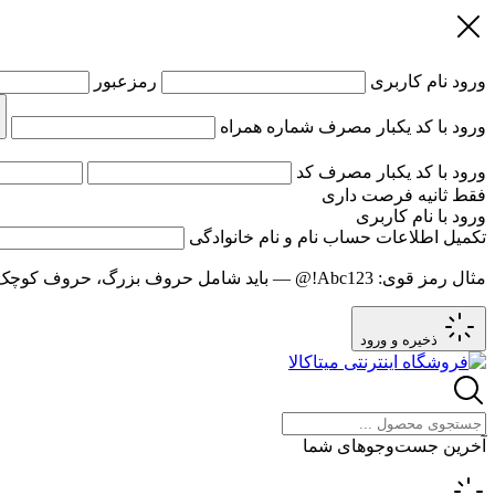
ورود
نام کاربری
رمزعبور
ورود با کد یکبار مصرف
شماره همراه
ورود با کد یکبار مصرف
کد
فقط
ثانیه فرصت داری
ورود با نام کاربری
تکمیل اطلاعات حساب
نام و نام خانوادگی
مثال رمز قوی:
Abc123!@
— باید شامل حروف بزرگ، حروف کوچک و عدد باشد و حد
ذخیره و ورود
آخرین جست‌وجوهای شما