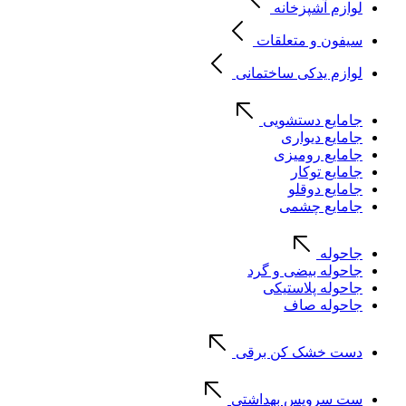
لوازم آشپزخانه
سیفون و متعلقات
لوازم یدکی ساختمانی
جامایع دستشویی
جامایع دیواری
جامایع رومیزی
جامایع توکار
جامایع دوقلو
جامایع چشمی
جاحوله
جاحوله بیضی و گرد
جاحوله پلاستیکی
جاحوله صاف
دست خشک کن برقی
ست سرویس بهداشتی