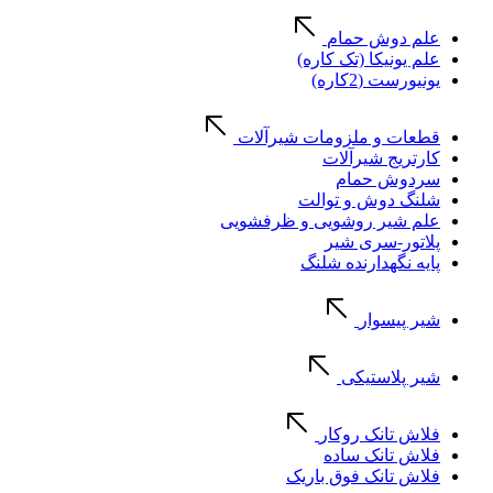
علم دوش حمام
علم یونیکا (تک کاره)
یونیورست (2کاره)
قطعات و ملزومات شیرآلات
کارتریج شیرآلات
سردوش حمام
شلنگ دوش و توالت
علم شیر روشویی و ظرفشویی
پلاتور-سری شیر
پایه نگهدارنده شلنگ
شیر پیسوار
شیر پلاستیکی
فلاش تانک روکار
فلاش تانک ساده
فلاش تانک فوق باریک