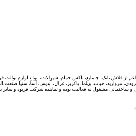
اعم از فلاش تانک، جامایع، باکس حمام، شیرآلات، انواع لوازم توال
ودی، مروارید، حباب، ویلما، پاکریز، غزال، آبدیس، آسا، ستیا صنعت،ال
ی و ساختمانی مشغول به فعالیت بوده و نماینده شرکت فرپود و سایر برن