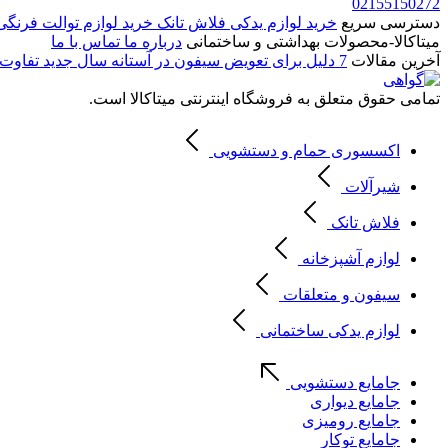
02155150272
دسترسی سریع
خرید لوازم یدکی فلاش تانک
خرید لوازم توالت فرنگ
میتاکالا-محصولات بهداشتی و ساختمانی
درباره ما
تماس با ما
آخرین مقالات
7 دلیل برای تعویض سیفون در آستانه سال جدید
تفاوت 
تمامی حقوق متعلق به فروشگاه اینترنتی میتاکالا است.
اکسسوری حمام و دستشویی
شیرآلات
فلاش تانک
لوازم آشپزخانه
سیفون و متعلقات
لوازم یدکی ساختمانی
جامایع دستشویی
جامایع دیواری
جامایع رومیزی
جامایع توکار