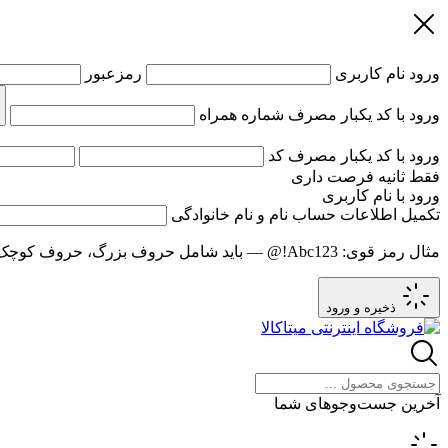
ورود
نام کاربری
رمزعبور
ورود با کد یکبار مصرف
شماره همراه
ورود با کد یکبار مصرف
کد
فقط
ثانیه فرصت داری
ورود با نام کاربری
تکمیل اطلاعات حساب
نام و نام خانوادگی
مثال رمز قوی:
Abc123!@
— باید شامل حروف بزرگ، حروف کوچک و عدد باشد و حد
ذخیره و ورود
آخرین جست‌وجوهای شما