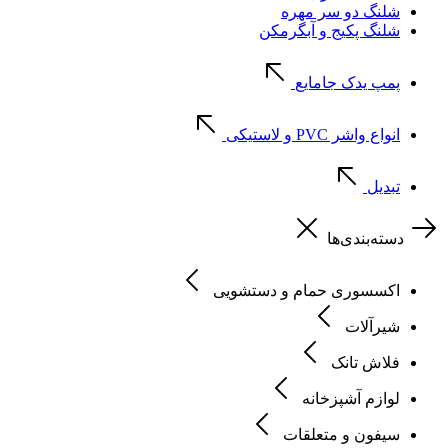
شلنگ دو سر مهره
شلنگ پکیج و آبگرمکن
پمپ یدک جامایع
انواع واشر PVC و لاستیکی
تبدیل
دسته‌بندی‌ها
اکسسوری حمام و دستشویی
شیرآلات
فلاش تانک
لوازم آشپزخانه
سیفون و متعلقات