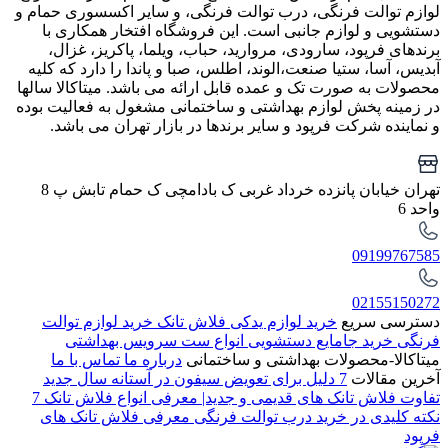
لوازم توالت فرنگی، درب توالت فرنگی، و سایر اکسسوری حمام و
دستشویی و لوازم جانبی است. این فروشگاه افتخار همکاری با
برندهای فرپود، سارودی، مروارید، حباب، ویلما، پاکریز، غزال،
آبدیس، آسا، ستیا صنعت،الوند، اطلس، صبا و پاندا را دارد که کلیه
محصولات به صورت تک و عمده قابل ارائه می باشد. میتاکالا سالها
در زمینه پخش لوازم بهداشتی و ساختمانی مشغول به فعالیت بوده
و نماینده شرکت فرپود و سایر برندها در بازار تهران می باشد.
تهران خیابان پانزده خرداد غربی ک بادامچی ک حمام تابش پ 8
واحد 6
09199767585
02155150272
دسترسی سریع
خرید لوازم یدکی فلاش تانک
خرید لوازم توالت
فرنگی
خرید جامایع دستشویی
انواع ست سرویس بهداشتی
میتاکالا-محصولات بهداشتی و ساختمانی
درباره ما
تماس با ما
آخرین مقالات
7 دلیل برای تعویض سیفون در آستانه سال جدید
تفاوت فلاش تانک های قدیمی و جدید| معرفی انواع فلاش تانک
7
نکته کلیدی در خرید درب توالت فرنگی
معرفی فلاش تانک های
فرپود