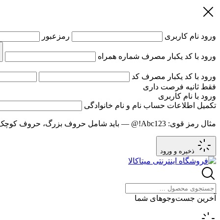
ورود
نام کاربری
رمزعبور
ورود با کد یکبار مصرف
شماره همراه
ورود با کد یکبار مصرف
کد
فقط
ثانیه فرصت داری
ورود با نام کاربری
تکمیل اطلاعات حساب
نام و نام خانوادگی
مثال رمز قوی:
Abc123!@
— باید شامل حروف بزرگ، حروف کوچک و عدد باشد و حد
ذخیره و ورود
آخرین جست‌وجوهای شما