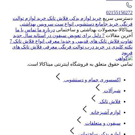
02155150272
دسترسی سریع
خرید لوازم یدکی فلاش تانک
خرید لوازم توالت
فرنگی
خرید جامایع دستشویی
انواع ست سرویس بهداشتی
میتاکالا-محصولات بهداشتی و ساختمانی
درباره ما
تماس با ما
آخرین مقالات
7 دلیل برای تعویض سیفون در آستانه سال جدید
تفاوت فلاش تانک های قدیمی و جدید| معرفی انواع فلاش تانک
7
نکته کلیدی در خرید درب توالت فرنگی
معرفی فلاش تانک های
فرپود
تمامی حقوق متعلق به فروشگاه اینترنتی میتاکالا است.
اکسسوری حمام و دستشویی
شیرآلات
فلاش تانک
لوازم آشپزخانه
سیفون و متعلقات
لوازم یدکی ساختمانی