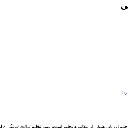
رید
اگر ف