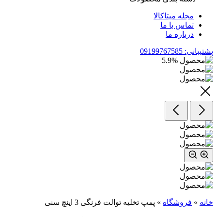
مجله میتاکالا
تماس با ما
درباره ما
پشتیبانی: 09199767585
5.9
%
خانه
»
فروشگاه
»
پمپ تخلیه توالت‌ فرنگی 3 اینچ سنی