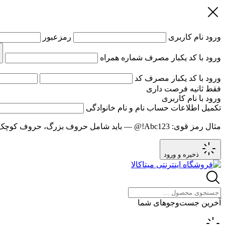
ورود
نام کاربری
رمزعبور
ورود با کد یکبار مصرف
شماره همراه
ورود با کد یکبار مصرف
کد
فقط
ثانیه فرصت داری
ورود با نام کاربری
تکمیل اطلاعات حساب
نام و نام خانوادگی
مثال رمز قوی:
Abc123!@
— باید شامل حروف بزرگ، حروف کوچک و عدد باشد و حد
ذخیره و ورود
آخرین جست‌وجوهای شما