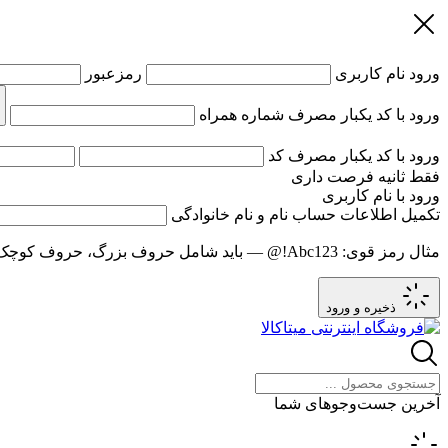
ورود
نام کاربری
رمزعبور
ورود با کد یکبار مصرف
شماره همراه
ورود با کد یکبار مصرف
کد
فقط
ثانیه فرصت داری
ورود با نام کاربری
تکمیل اطلاعات حساب
نام و نام خانوادگی
مثال رمز قوی:
Abc123!@
— باید شامل حروف بزرگ، حروف کوچک و عدد باشد و حد
ذخیره و ورود
آخرین جست‌وجوهای شما