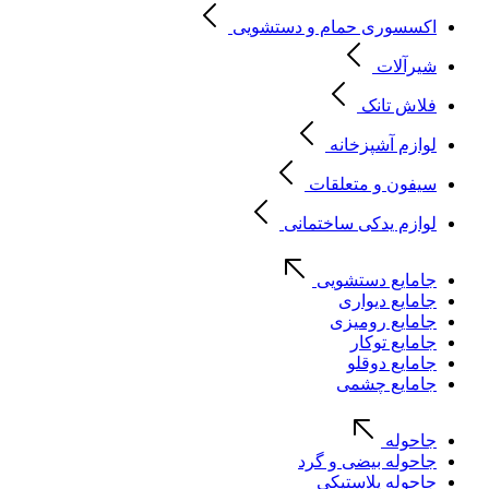
اکسسوری حمام و دستشویی
شیرآلات
فلاش تانک
لوازم آشپزخانه
سیفون و متعلقات
لوازم یدکی ساختمانی
جامایع دستشویی
جامایع دیواری
جامایع رومیزی
جامایع توکار
جامایع دوقلو
جامایع چشمی
جاحوله
جاحوله بیضی و گرد
جاحوله پلاستیکی