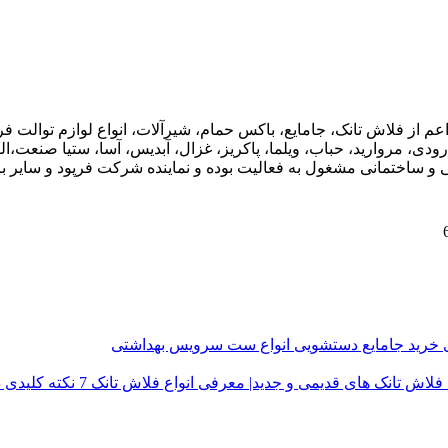
اعم از فلاش تانک، جامایع، باکس حمام، شیرآلات، انواع لوازم توال
ودی، مروارید، حباب، ویلما، پاکریز، غزال، آبدیس، آسا، ستیا صنعت،ال
ی و ساختمانی مشغول به فعالیت بوده و نماینده شرکت فرپود و سایر برن
ی
خرید جامایع دستشویی
انواع ست سرویس بهداشتی
فلاش تانک های قدیمی و جدید| معرفی انواع فلاش تانک
7 نکته کلیدی در خرید درب توالت فرنگی