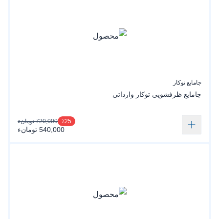
جامایع توکار
جامایع ظرفشویی توکار وارداتی
720,000 تومانء
٪25
540,000 تومانء