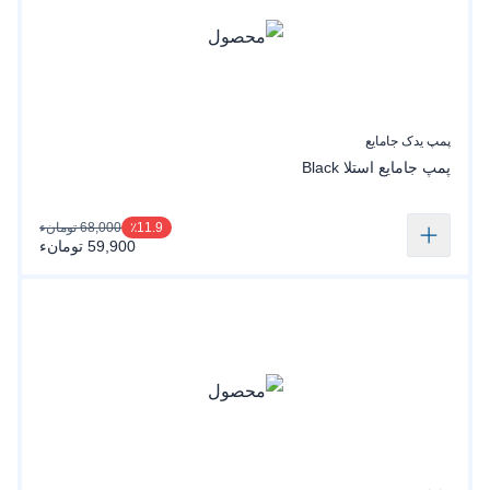
پمپ یدک جامایع
پمپ جامایع استلا Black
68,000 تومانء
٪11.9
59,900 تومانء