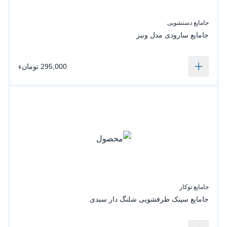
جامایع دستشویی
جامایع سارودی مدل ونیز
295,000 تومانء
جامایع توکار
جامایع سینک ظرفشویی شلنگ دار سبدی