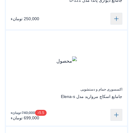
جامایع دیواری پاندا مدل D-121
250,000 تومانء
اکسسوری حمام و دستشویی
جامایع اسکاچ مروارید مدل Elena-s
740,000 تومانء
٪5.5
699,000 تومانء