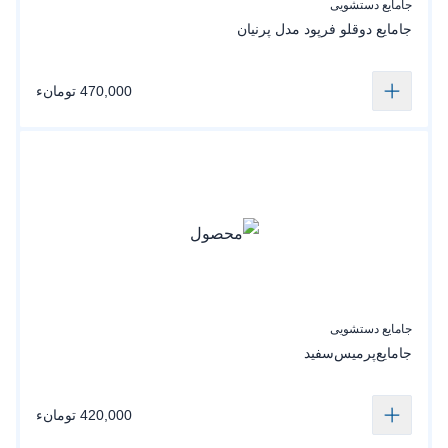
جامایع دستشویی
جامایع دوقلو فرپود مدل پرنیان
470,000 تومانء
جامایع دستشویی
جامایع‌پرمیس‌سفید
420,000 تومانء