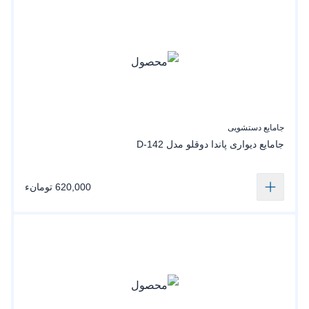
جامایع دستشویی
جامایع دیواری پاندا دوقلو مدل D-142
620,000 تومانء