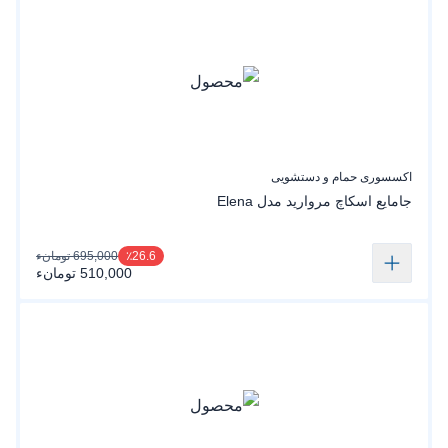
اکسسوری حمام و دستشویی
جامایع اسکاچ مروارید مدل Elena
695,000 تومانء
٪26.6
510,000 تومانء