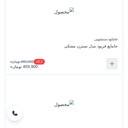
جامایع دستشویی
جامایع‌ فرپود مدل نسترن‌ مشکی‌
480,000 تومانء
٪4.2
459,900 تومانء