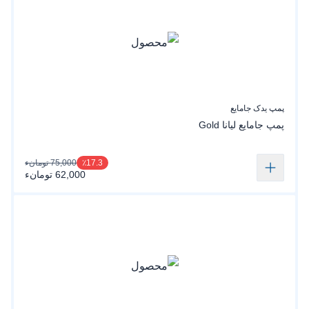
پمپ یدک جامایع
پمپ جامایع لیانا Gold
75,000 تومانء
٪17.3
62,000 تومانء