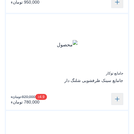
950,000 تومانء
جامایع توکار
جامایع سینک ظرفشویی شلنگ دار
820,000 تومانء
٪4.9
780,000 تومانء