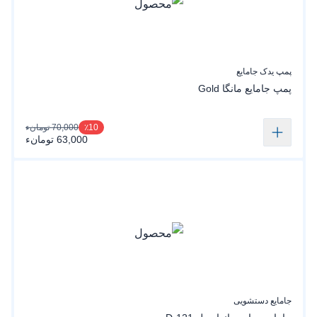
پمپ یدک جامایع
پمپ جامایع مانگا Gold
70,000 تومانء
٪10
63,000 تومانء
جامایع دستشویی