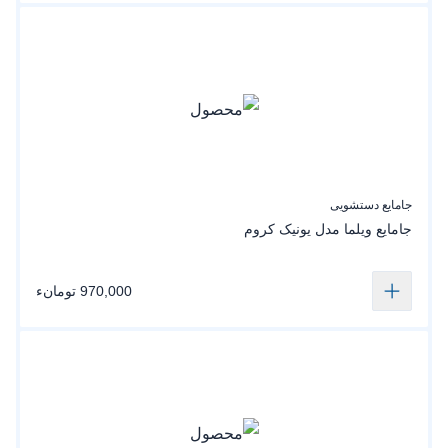
جامایع دستشویی
جامایع‌ ویلما‌ مدل یونیک‌ کروم
970,000 تومانء