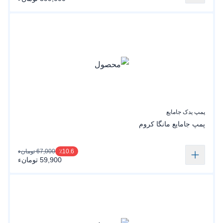
پمپ یدک جامایع
پمپ جامایع مانگا کروم
67,000 تومانء
٪10.6
59,900 تومانء