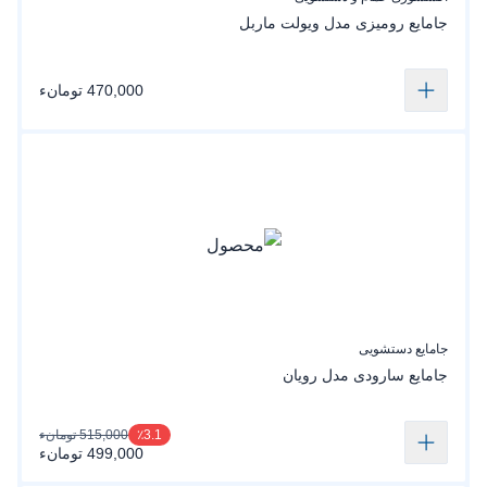
جامایع رومیزی مدل ویولت ماربل
470,000 تومانء
جامایع دستشویی
جامایع سارودی مدل رویان
515,000 تومانء
٪3.1
499,000 تومانء