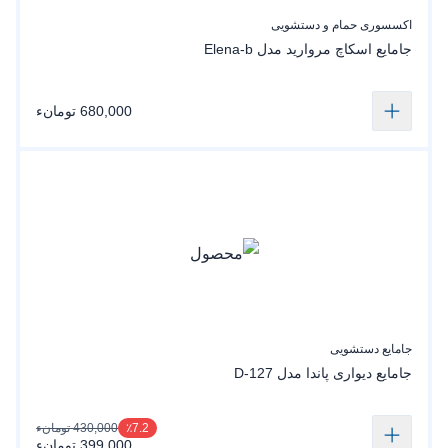
اکسسوری حمام و دستشویی
جامایع اسکاچ مروارید مدل Elena-b
680,000 تومانء
جامایع دستشویی
جامایع دیواری پاندا مدل D-127
430,000 تومانء
٪7.2
399,000 تومانء