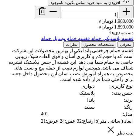
افزودن به سبد خرید
تماس بگیرید
ناموجود
1,980,000 تومانء
1,899,000 تومانء
دسته‌بندی‌ها:
قفسه پلاستیکی حمام
قفسه حمام
وسایل حمام
معرفی
مشخصات محصول
نظرات
قفسه حمام چرخشی پاندا یکی از بهترین محصولات این شرکت
است که با حجم کم و کاربری آسان و فوق العاده شیک زیبایی
خاصی به حمام شما می دهد. این قفسه از جنس پلاستیک فشرده
شفاف می باشد. همچنین لوازم نصب از جمله پیچ و بست های
مخصوص به همراه آموزش نصب آسان این محصول داخل جعبه
برای راحتی شما قرار داده شده است.
نوع کاربری:
دیواری
جنس بدنه:
پلاستیک
برند:
پاندا
رنگ:
سفید
401
مدل:
ابعاد ( سانتی متر ):
ارتفاع:32 عمق:24 عرض:21
ثبت نظر