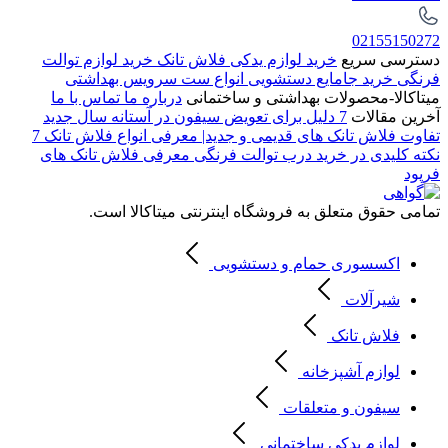
02155150272
دسترسی سریع
خرید لوازم یدکی فلاش تانک
خرید لوازم توالت
فرنگی
خرید جامایع دستشویی
انواع ست سرویس بهداشتی
میتاکالا-محصولات بهداشتی و ساختمانی
درباره ما
تماس با ما
آخرین مقالات
7 دلیل برای تعویض سیفون در آستانه سال جدید
تفاوت فلاش تانک های قدیمی و جدید| معرفی انواع فلاش تانک
7
نکته کلیدی در خرید درب توالت فرنگی
معرفی فلاش تانک های
فرپود
تمامی حقوق متعلق به فروشگاه اینترنتی میتاکالا است.
اکسسوری حمام و دستشویی
شیرآلات
فلاش تانک
لوازم آشپزخانه
سیفون و متعلقات
لوازم یدکی ساختمانی