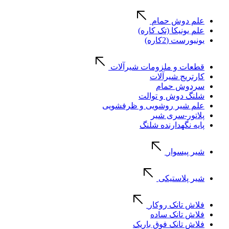
علم دوش حمام
علم یونیکا (تک کاره)
یونیورست (2کاره)
قطعات و ملزومات شیرآلات
کارتریج شیرآلات
سردوش حمام
شلنگ دوش و توالت
علم شیر روشویی و ظرفشویی
پلاتور-سری شیر
پایه نگهدارنده شلنگ
شیر پیسوار
شیر پلاستیکی
فلاش تانک روکار
فلاش تانک ساده
فلاش تانک فوق باریک