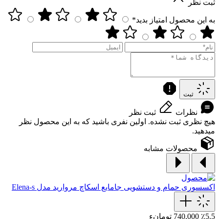
ثبت نظر
به این محصول امتیاز بدید*
ثبت
نظرات
ثبت نظر
هیچ نظری ثبت نشده. اولین نفری باشید که به این محصول نظر
میدهید.
محصولات مشابه
اکسسوری حمام و دستشویی
جامایع اسکاچ مروارید مدل Elena-s
٪5.5
740,000 تومانء