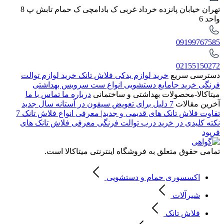
تهران خیابان پانزده خرداد غربی ک بادامچی ک حمام تابش پ 8
واحد 6
09199767585
02155150272
دسترسی سریع
خرید لوازم یدکی فلاش تانک
خرید لوازم توالت
فرنگی
خرید جامایع دستشویی
انواع ست سرویس بهداشتی
میتاکالا-محصولات بهداشتی و ساختمانی
درباره ما
تماس با ما
آخرین مقالات
7 دلیل برای تعویض سیفون در آستانه سال جدید
تفاوت فلاش تانک های قدیمی و جدید| معرفی انواع فلاش تانک
7
نکته کلیدی در خرید درب توالت فرنگی
معرفی فلاش تانک های
فرپود
تمامی حقوق متعلق به فروشگاه اینترنتی میتاکالا است.
اکسسوری حمام و دستشویی
شیرآلات
فلاش تانک