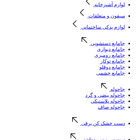
لوازم آشپزخانه
سیفون و متعلقات
لوازم یدکی ساختمانی
جامایع دستشویی
جامایع دیواری
جامایع رومیزی
جامایع توکار
جامایع دوقلو
جامایع چشمی
جاحوله
جاحوله بیضی و گرد
جاحوله پلاستیکی
جاحوله صاف
دست خشک کن برقی
ست سرویس بهداشتی