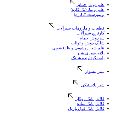
علم دوش حمام
علم یونیکا (تک کاره)
یونیورست (2کاره)
قطعات و ملزومات شیرآلات
کارتریج شیرآلات
سردوش حمام
شلنگ دوش و توالت
علم شیر روشویی و ظرفشویی
پلاتور-سری شیر
پایه نگهدارنده شلنگ
شیر پیسوار
شیر پلاستیکی
فلاش تانک روکار
فلاش تانک ساده
فلاش تانک فوق باریک