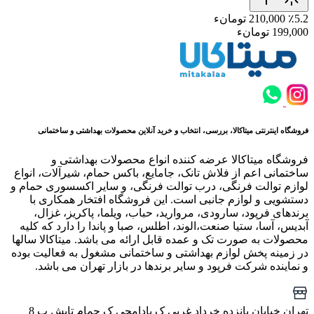
٪5.2
210,000 تومانء
199,000 تومانء
فروشگاه اینترنتی میتاکالا، بررسی، انتخاب و خرید آنلاین محصولات بهداشتی و ساختمانی
فروشگاه میتاکالا عرضه کننده انواع محصولات بهداشتی و
ساختمانی اعم از فلاش تانک، جامایع، باکس حمام، شیرآلات، انواع
لوازم توالت فرنگی، درب توالت فرنگی، و سایر اکسسوری حمام و
دستشویی و لوازم جانبی است. این فروشگاه افتخار همکاری با
برندهای فرپود، سارودی، مروارید، حباب، ویلما، پاکریز، غزال،
آبدیس، آسا، ستیا صنعت،الوند، اطلس، صبا و پاندا را دارد که کلیه
محصولات به صورت تک و عمده قابل ارائه می باشد. میتاکالا سالها
در زمینه پخش لوازم بهداشتی و ساختمانی مشغول به فعالیت بوده
و نماینده شرکت فرپود و سایر برندها در بازار تهران می باشد.
تهران خیابان پانزده خرداد غربی ک بادامچی ک حمام تابش پ 8