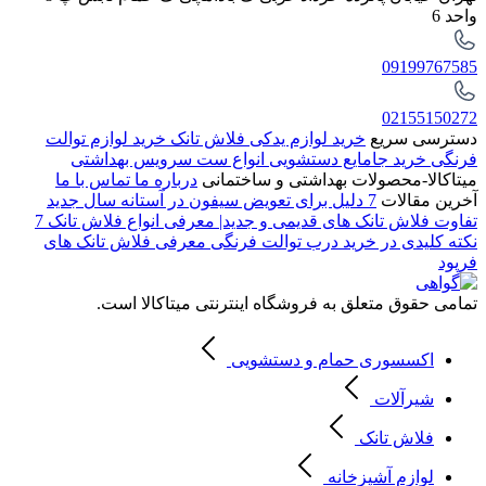
واحد 6
09199767585
02155150272
دسترسی سریع
خرید لوازم یدکی فلاش تانک
خرید لوازم توالت
فرنگی
خرید جامایع دستشویی
انواع ست سرویس بهداشتی
میتاکالا-محصولات بهداشتی و ساختمانی
درباره ما
تماس با ما
آخرین مقالات
7 دلیل برای تعویض سیفون در آستانه سال جدید
تفاوت فلاش تانک های قدیمی و جدید| معرفی انواع فلاش تانک
7
نکته کلیدی در خرید درب توالت فرنگی
معرفی فلاش تانک های
فرپود
تمامی حقوق متعلق به فروشگاه اینترنتی میتاکالا است.
اکسسوری حمام و دستشویی
شیرآلات
فلاش تانک
لوازم آشپزخانه