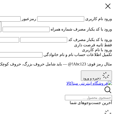
ورود
نام کاربری
رمزعبور
ورود با کد یکبار مصرف
شماره همراه
ورود با کد یکبار مصرف
کد
فقط
ثانیه فرصت داری
ورود با نام کاربری
تکمیل اطلاعات حساب
نام و نام خانوادگی
مثال رمز قوی:
Abc123!@
— باید شامل حروف بزرگ، حروف کوچک و عدد باشد و حد
ذخیره و ورود
آخرین جست‌وجوهای شما