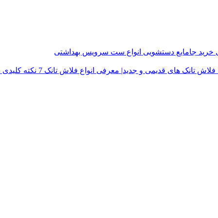
ی
خرید جامایع دستشویی
انواع ست سرویس بهداشتی
فلاش تانک های قدیمی و جدید| معرفی انواع فلاش تانک
7 نکته کلیدی در خرید درب توالت فرنگی