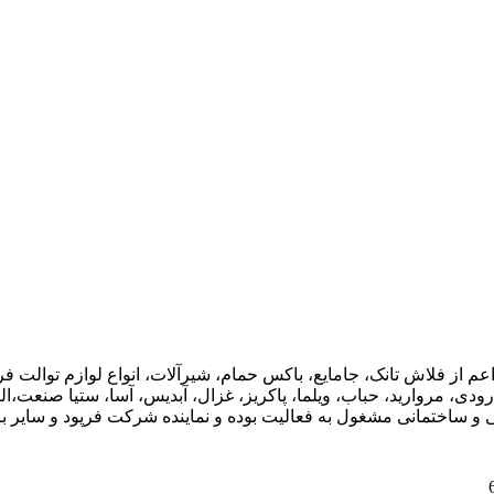
اعم از فلاش تانک، جامایع، باکس حمام، شیرآلات، انواع لوازم توال
ودی، مروارید، حباب، ویلما، پاکریز، غزال، آبدیس، آسا، ستیا صنعت،ال
ی و ساختمانی مشغول به فعالیت بوده و نماینده شرکت فرپود و سایر برن