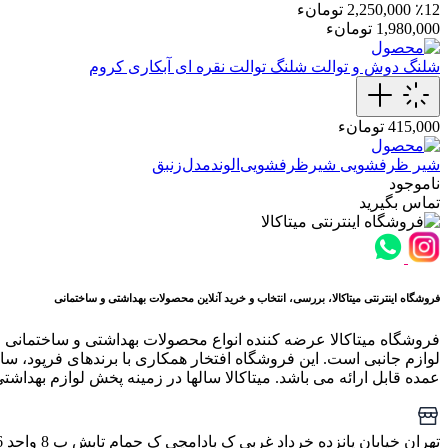
٪12
2,250,000 تومانء
1,980,000 تومانء
شلنگ دوش و توالت
شلنگ توالت نقره ای آبکاری کروم
415,000 تومانء
شیر ظرفشویی
شیر‌ظرفشویی‌الوند‌مدل‌زنبق
ناموجود
تماس بگیرید
فروشگاه اینترنتی میتاکالا، بررسی، انتخاب و خرید آنلاین محصولات بهداشتی و ساختمانی
فروشگاه میتاکالا عرضه کننده انواع محصولات بهداشتی و ساختمانی 
لوازم جانبی است. این فروشگاه افتخار همکاری با برندهای فرپود، سار
عمده قابل ارائه می باشد. میتاکالا سالها در زمینه پخش لوازم بهداشت
تهران خیابان پانزده خرداد غربی ک بادامچی ک حمام تابش پ 8 واحد 6