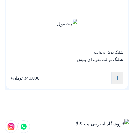
شلنگ دوش و توالت
ش
شلنگ توالت نقره ای پلیش
ش
340,000 تومانء
ن