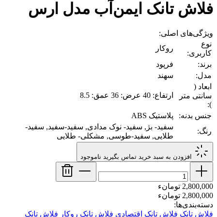
فلاش‌ تانک ایمن‌آب مدل ارس
ویژگی‌های اصلی:
نوع
روکار
کاربری:
برند:
فرپود
مدل:
سهند
ابعاد (
ارتفاع: 40 عرض: 36 عمق: 8.5
سانتی متر
):
جنس بدنه:
پلاستیک ABS
سفید- بژ, سفید- نوک مدادی, سفید-سفید, سفید-
رنگ:
طلایی, سفید-طوسی, مشکلی- طلایی
افزودن به سبد خرید
تماس بگیرید
ناموجود
2,800,000 تومانء
2,800,000 تومانء
دسته‌بندی‌ها:
فلاش تانک
فلاش تانک اقتصادی
فلاش تانک روکار
فلاش تانک