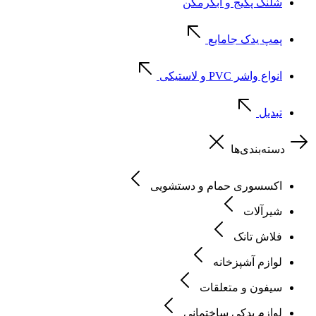
شلنگ پکیج و آبگرمکن
پمپ یدک جامایع
انواع واشر PVC و لاستیکی
تبدیل
دسته‌بندی‌ها
اکسسوری حمام و دستشویی
شیرآلات
فلاش تانک
لوازم آشپزخانه
سیفون و متعلقات
لوازم یدکی ساختمانی