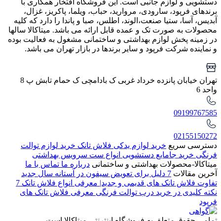
دستشویی و لوازم جانبی است. این فروشگاه افتخار همکاری با
برندهای فرپود، سارودی، مروارید، حباب، ویلما، پاکریز، غزال،
آبدیس، آسا، ستیا صنعت،الوند، اطلس، صبا و پاندا را دارد که کلیه
محصولات به صورت تک و عمده قابل ارائه می باشد. میتاکالا سالها
در زمینه پخش لوازم بهداشتی و ساختمانی مشغول به فعالیت بوده
و نماینده شرکت فرپود و سایر برندها در بازار تهران می باشد.
تهران خیابان پانزده خرداد غربی ک بادامچی ک حمام تابش پ 8
واحد 6
09199767585
02155150272
دسترسی سریع
خرید لوازم یدکی فلاش تانک
خرید لوازم توالت
فرنگی
خرید جامایع دستشویی
انواع ست سرویس بهداشتی
میتاکالا-محصولات بهداشتی و ساختمانی
درباره ما
تماس با ما
آخرین مقالات
7 دلیل برای تعویض سیفون در آستانه سال جدید
تفاوت فلاش تانک های قدیمی و جدید| معرفی انواع فلاش تانک
7
نکته کلیدی در خرید درب توالت فرنگی
معرفی فلاش تانک های
فرپود
تمامی حقوق متعلق به فروشگاه اینترنتی میتاکالا است.