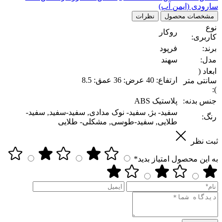
سارودی (ایمن آب)
مشخصات محصول
نظرات
نوع
روکار
کاربری:
برند:
فرپود
مدل:
سهند
ابعاد (
ارتفاع: 40 عرض: 36 عمق: 8.5
سانتی متر
):
جنس بدنه:
پلاستیک ABS
سفید- بژ, سفید- نوک مدادی, سفید-سفید, سفید-
رنگ:
طلایی, سفید-طوسی, مشکلی- طلایی
ثبت نظر
به این محصول امتیاز بدید*