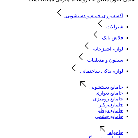
اکسسوری حمام و دستشویی
شیرآلات
فلاش تانک
لوازم آشپزخانه
سیفون و متعلقات
لوازم یدکی ساختمانی
جامایع دستشویی
جامایع دیواری
جامایع رومیزی
جامایع توکار
جامایع دوقلو
جامایع چشمی
جاحوله