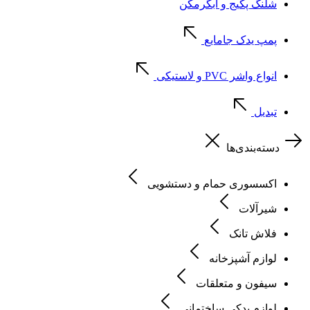
شلنگ پکیج و آبگرمکن
پمپ یدک جامایع
انواع واشر PVC و لاستیکی
تبدیل
دسته‌بندی‌ها
اکسسوری حمام و دستشویی
شیرآلات
فلاش تانک
لوازم آشپزخانه
سیفون و متعلقات
لوازم یدکی ساختمانی