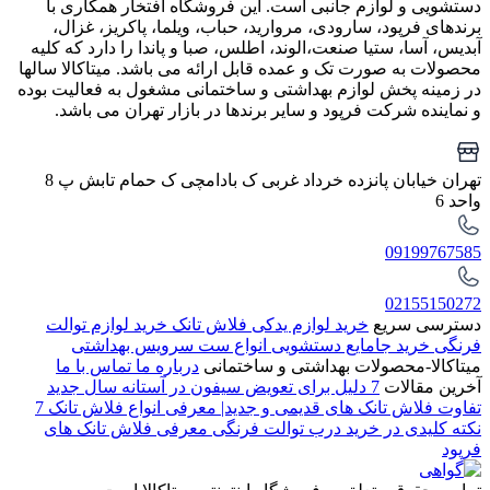
دستشویی و لوازم جانبی است. این فروشگاه افتخار همکاری با
برندهای فرپود، سارودی، مروارید، حباب، ویلما، پاکریز، غزال،
آبدیس، آسا، ستیا صنعت،الوند، اطلس، صبا و پاندا را دارد که کلیه
محصولات به صورت تک و عمده قابل ارائه می باشد. میتاکالا سالها
در زمینه پخش لوازم بهداشتی و ساختمانی مشغول به فعالیت بوده
و نماینده شرکت فرپود و سایر برندها در بازار تهران می باشد.
تهران خیابان پانزده خرداد غربی ک بادامچی ک حمام تابش پ 8
واحد 6
09199767585
02155150272
دسترسی سریع
خرید لوازم یدکی فلاش تانک
خرید لوازم توالت
فرنگی
خرید جامایع دستشویی
انواع ست سرویس بهداشتی
میتاکالا-محصولات بهداشتی و ساختمانی
درباره ما
تماس با ما
آخرین مقالات
7 دلیل برای تعویض سیفون در آستانه سال جدید
تفاوت فلاش تانک های قدیمی و جدید| معرفی انواع فلاش تانک
7
نکته کلیدی در خرید درب توالت فرنگی
معرفی فلاش تانک های
فرپود