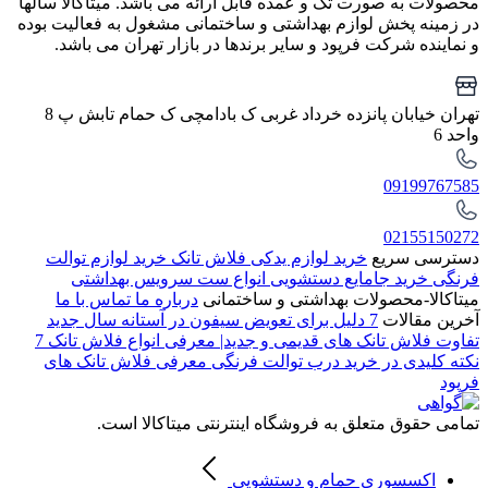
محصولات به صورت تک و عمده قابل ارائه می باشد. میتاکالا سالها
در زمینه پخش لوازم بهداشتی و ساختمانی مشغول به فعالیت بوده
و نماینده شرکت فرپود و سایر برندها در بازار تهران می باشد.
تهران خیابان پانزده خرداد غربی ک بادامچی ک حمام تابش پ 8
واحد 6
09199767585
02155150272
دسترسی سریع
خرید لوازم یدکی فلاش تانک
خرید لوازم توالت
فرنگی
خرید جامایع دستشویی
انواع ست سرویس بهداشتی
میتاکالا-محصولات بهداشتی و ساختمانی
درباره ما
تماس با ما
آخرین مقالات
7 دلیل برای تعویض سیفون در آستانه سال جدید
تفاوت فلاش تانک های قدیمی و جدید| معرفی انواع فلاش تانک
7
نکته کلیدی در خرید درب توالت فرنگی
معرفی فلاش تانک های
فرپود
تمامی حقوق متعلق به فروشگاه اینترنتی میتاکالا است.
اکسسوری حمام و دستشویی