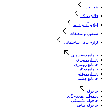
شیرآلات
فلاش تانک
لوازم آشپزخانه
سیفون و متعلقات
لوازم یدکی ساختمانی
جامایع دستشویی
جامایع دیواری
جامایع رومیزی
جامایع توکار
جامایع دوقلو
جامایع چشمی
جاحوله
جاحوله بیضی و گرد
جاحوله پلاستیکی
جاحوله صاف