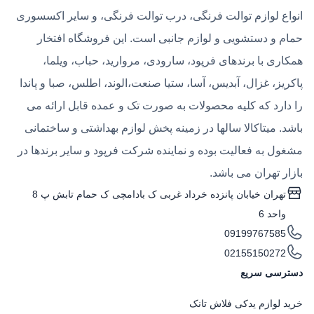
انواع لوازم توالت فرنگی، درب توالت فرنگی، و سایر اکسسوری
حمام و دستشویی و لوازم جانبی است. این فروشگاه افتخار
همکاری با برندهای فرپود، سارودی، مروارید، حباب، ویلما،
پاکریز، غزال، آبدیس، آسا، ستیا صنعت،الوند، اطلس، صبا و پاندا
را دارد که کلیه محصولات به صورت تک و عمده قابل ارائه می
باشد. میتاکالا سالها در زمینه پخش لوازم بهداشتی و ساختمانی
مشغول به فعالیت بوده و نماینده شرکت فرپود و سایر برندها در
بازار تهران می باشد.
تهران خیابان پانزده خرداد غربی ک بادامچی ک حمام تابش پ 8
واحد 6
09199767585
02155150272
دسترسی سریع
خرید لوازم یدکی فلاش تانک