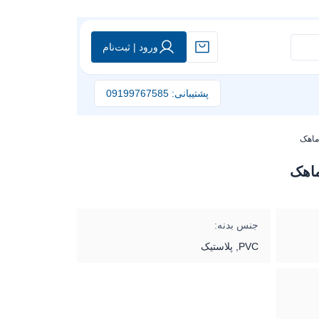
ورود | ثبت‌نام
پشتیبانی: 09199767585
ماهک
ماهک
جنس بدنه:
PVC, پلاستیک