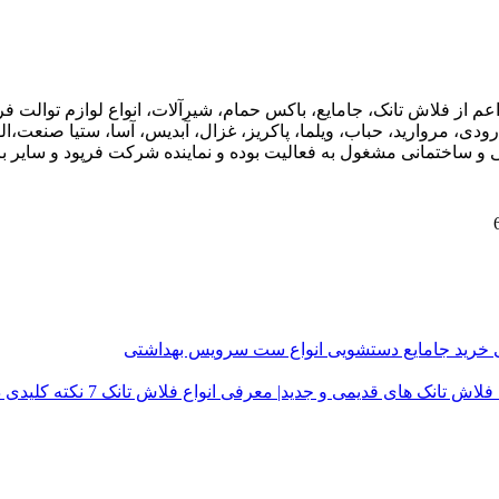
اعم از فلاش تانک، جامایع، باکس حمام، شیرآلات، انواع لوازم توال
ودی، مروارید، حباب، ویلما، پاکریز، غزال، آبدیس، آسا، ستیا صنعت،ال
ی و ساختمانی مشغول به فعالیت بوده و نماینده شرکت فرپود و سایر برن
ی
خرید جامایع دستشویی
انواع ست سرویس بهداشتی
فلاش تانک های قدیمی و جدید| معرفی انواع فلاش تانک
7 نکته کلیدی در خرید درب توالت فرنگی