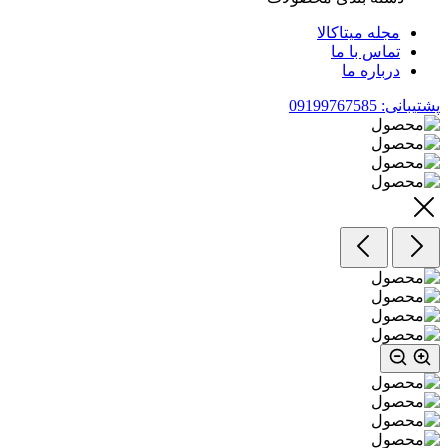
مجله میتاکالا
تماس با ما
درباره ما
پشتیبانی: 09199767585