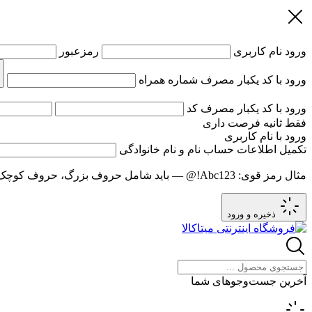
ورود
نام کاربری
رمزعبور
ورود با کد یکبار مصرف
شماره همراه
ورود با کد یکبار مصرف
کد
فقط
ثانیه فرصت داری
ورود با نام کاربری
تکمیل اطلاعات حساب
نام و نام خانوادگی
مثال رمز قوی:
Abc123!@
— باید شامل حروف بزرگ، حروف کوچک و عدد باشد و حد
ذخیره و ورود
آخرین جست‌وجوهای شما