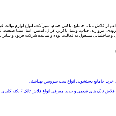
اعم از فلاش تانک، جامایع، باکس حمام، شیرآلات، انواع لوازم توال
ودی، مروارید، حباب، ویلما، پاکریز، غزال، آبدیس، آسا، ستیا صنعت،ال
ی و ساختمانی مشغول به فعالیت بوده و نماینده شرکت فرپود و سایر برن
ی
خرید جامایع دستشویی
انواع ست سرویس بهداشتی
فلاش تانک های قدیمی و جدید| معرفی انواع فلاش تانک
7 نکته کلیدی در خرید درب توالت فرنگی