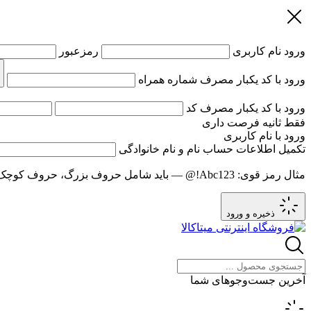
ورود
نام کاربری
رمزعبور
ورود با کد یکبار مصرف
شماره همراه
ورود با کد یکبار مصرف
کد
فقط
ثانیه فرصت داری
ورود با نام کاربری
تکمیل اطلاعات حساب
نام و نام خانوادگی
مثال رمز قوی:
Abc123!@
— باید شامل حروف بزرگ، حروف کوچک و عدد باشد و حد
ذخیره و ورود
آخرین جست‌وجوهای شما