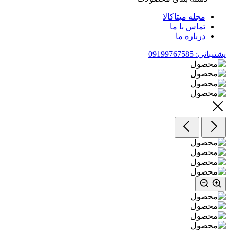
مجله میتاکالا
تماس با ما
درباره ما
پشتیبانی: 09199767585