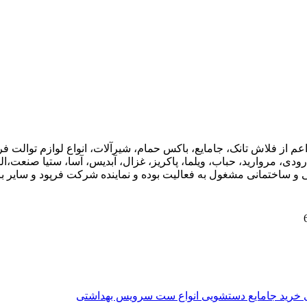
اعم از فلاش تانک، جامایع، باکس حمام، شیرآلات، انواع لوازم توال
ودی، مروارید، حباب، ویلما، پاکریز، غزال، آبدیس، آسا، ستیا صنعت،ال
ی و ساختمانی مشغول به فعالیت بوده و نماینده شرکت فرپود و سایر برن
ی
خرید جامایع دستشویی
انواع ست سرویس بهداشتی