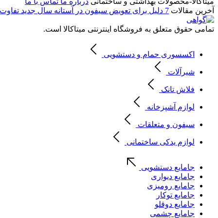
میتاکالا-محصولات بهداشتی و ساختمانی
درباره ما
تماس با ما
آخرین مقالات
7 دلیل برای تعویض سیفون در آستانه سال جدید
تفاوت 
تمامی حقوق متعلق به فروشگاه اینترنتی میتاکالا است.
اکسسوری حمام و دستشویی
شیرآلات
فلاش تانک
لوازم آشپزخانه
سیفون و متعلقات
لوازم یدکی ساختمانی
جامایع دستشویی
جامایع دیواری
جامایع رومیزی
جامایع توکار
جامایع دوقلو
جامایع چشمی