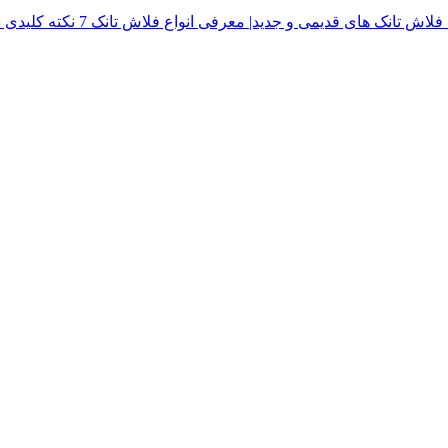
فلاش تانک های قدیمی و جدید| معرفی انواع فلاش تانک
7 نکته کلیدی در خرید درب توالت فرنگی