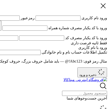
ورود
نام کاربری
رمزعبور
ورود با کد یکبار مصرف
شماره همراه
ورود با کد یکبار مصرف
کد
فقط
ثانیه فرصت داری
ورود با نام کاربری
تکمیل اطلاعات حساب
نام و نام خانوادگی
مثال رمز قوی:
Abc123!@
— باید شامل حروف بزرگ، حروف کوچک و عدد باشد و حد
ذخیره و ورود
آخرین جست‌وجوهای شما