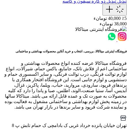
تبدیل
تبدیل دو کاره سیفون و کاسه
٪5
40,000 تومانء
38,000 تومانء
فروشگاه اینترنتی میتاکالا، بررسی، انتخاب و خرید آنلاین محصولات بهداشتی و ساختمانی
فروشگاه میتاکالا عرضه کننده انواع محصولات بهداشتی و
ساختمانی اعم از فلاش تانک، جامایع، باکس حمام، شیرآلات، انواع
لوازم توالت فرنگی، درب توالت فرنگی، و سایر اکسسوری حمام و
دستشویی و لوازم جانبی است. این فروشگاه افتخار همکاری با
برندهای فرپود، سارودی، مروارید، حباب، ویلما، پاکریز، غزال،
آبدیس، آسا، ستیا صنعت،الوند، اطلس، صبا و پاندا را دارد که کلیه
محصولات به صورت تک و عمده قابل ارائه می باشد. میتاکالا سالها
در زمینه پخش لوازم بهداشتی و ساختمانی مشغول به فعالیت بوده
و نماینده شرکت فرپود و سایر برندها در بازار تهران می باشد.
تهران خیابان پانزده خرداد غربی ک بادامچی ک حمام تابش پ 8