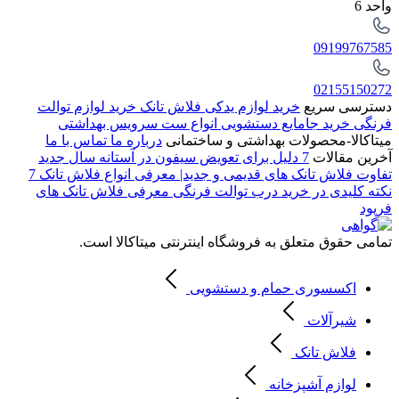
واحد 6
09199767585
02155150272
دسترسی سریع
خرید لوازم یدکی فلاش تانک
خرید لوازم توالت
فرنگی
خرید جامایع دستشویی
انواع ست سرویس بهداشتی
میتاکالا-محصولات بهداشتی و ساختمانی
درباره ما
تماس با ما
آخرین مقالات
7 دلیل برای تعویض سیفون در آستانه سال جدید
تفاوت فلاش تانک های قدیمی و جدید| معرفی انواع فلاش تانک
7
نکته کلیدی در خرید درب توالت فرنگی
معرفی فلاش تانک های
فرپود
تمامی حقوق متعلق به فروشگاه اینترنتی میتاکالا است.
اکسسوری حمام و دستشویی
شیرآلات
فلاش تانک
لوازم آشپزخانه