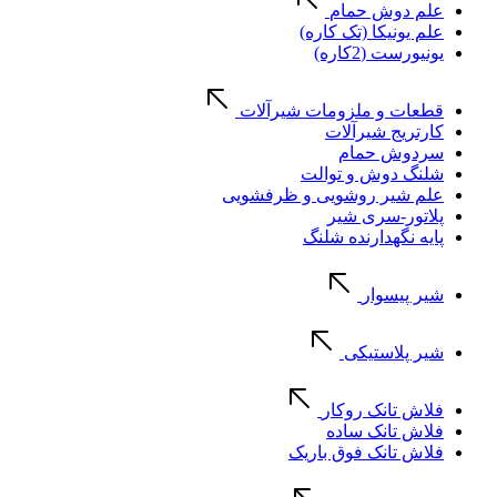
علم دوش حمام
علم یونیکا (تک کاره)
یونیورست (2کاره)
قطعات و ملزومات شیرآلات
کارتریج شیرآلات
سردوش حمام
شلنگ دوش و توالت
علم شیر روشویی و ظرفشویی
پلاتور-سری شیر
پایه نگهدارنده شلنگ
شیر پیسوار
شیر پلاستیکی
فلاش تانک روکار
فلاش تانک ساده
فلاش تانک فوق باریک