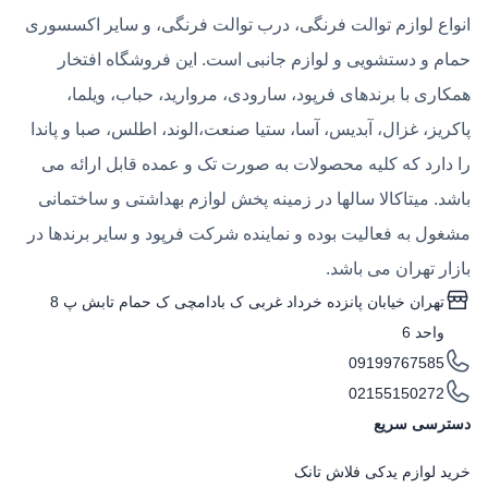
انواع لوازم توالت فرنگی، درب توالت فرنگی، و سایر اکسسوری
حمام و دستشویی و لوازم جانبی است. این فروشگاه افتخار
همکاری با برندهای فرپود، سارودی، مروارید، حباب، ویلما،
پاکریز، غزال، آبدیس، آسا، ستیا صنعت،الوند، اطلس، صبا و پاندا
را دارد که کلیه محصولات به صورت تک و عمده قابل ارائه می
باشد. میتاکالا سالها در زمینه پخش لوازم بهداشتی و ساختمانی
مشغول به فعالیت بوده و نماینده شرکت فرپود و سایر برندها در
بازار تهران می باشد.
تهران خیابان پانزده خرداد غربی ک بادامچی ک حمام تابش پ 8
واحد 6
09199767585
02155150272
دسترسی سریع
خرید لوازم یدکی فلاش تانک